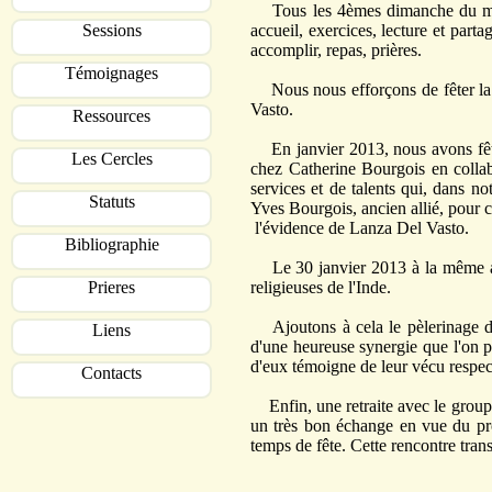
Tous les 4èmes dimanche du mois
Sessions
accueil, exercices, lecture et part
accomplir, repas, prières.
Témoignages
Nous nous efforçons de fêter la St
Vasto.
Ressources
En janvier 2013, nous avons fêté 
Les Cercles
chez Catherine Bourgois en collab
services et de talents qui, dans no
Statuts
Yves Bourgois, ancien allié, pour c
l'évidence de Lanza Del Vasto.
Bibliographie
Le 30 janvier 2013 à la même adre
Prieres
religieuses de l'Inde.
Ajoutons à cela le pèlerinage de 
Liens
d'une heureuse synergie que l'on p
d'eux témoigne de leur vécu respect
Contacts
Enfin, une retraite avec le group
un très bon échange en vue du pro
temps de fête. Cette rencontre tran