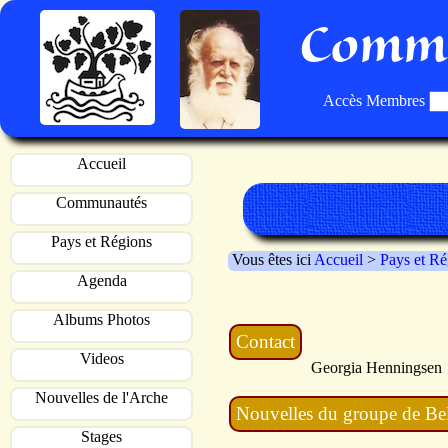
Commu
Accès Membres
Accueil
Communautés
Pays et Régions
Vous êtes ici
Accueil
>
Pays et Ré
Agenda
Albums Photos
Contact
Videos
Georgia Henningse
Nouvelles de l'Arche
Nouvelles du groupe de Be
Stages