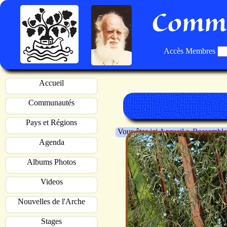
Commu
Accès Membres
Accueil
Communautés
Pays et Régions
Vous êtes ici
Accueil
>
Rassemble
Agenda
Albums Photos
Videos
Nouvelles de l'Arche
Stages