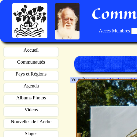
Commu
Accès Membres
Accueil
Communautés
Pays et Régions
Vous êtes ici
Accueil
>
Rassemble
Agenda
Albums Photos
Videos
Nouvelles de l'Arche
Stages