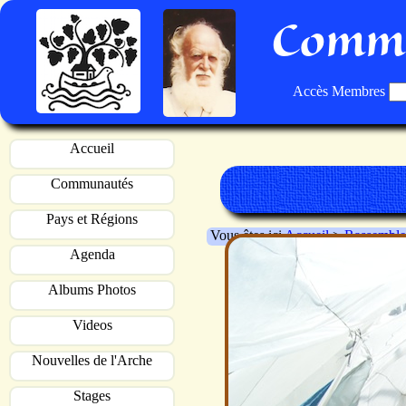
Commu
Accès Membres
Accueil
Communautés
Pays et Régions
Vous êtes ici
Accueil
>
Rassemble
Agenda
Albums Photos
Videos
Nouvelles de l'Arche
Stages