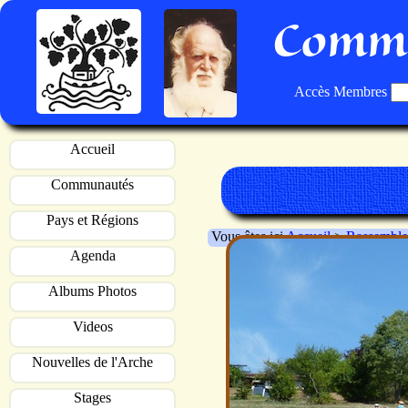
Commu
Accès Membres
Accueil
Communautés
Pays et Régions
Vous êtes ici
Accueil
>
Rassemble
Agenda
Albums Photos
Videos
Nouvelles de l'Arche
Stages