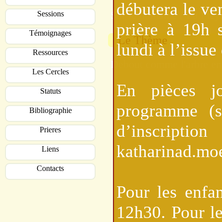
débutera le ven
Sur le domaine ( La Fleys
Sessions
prière à 19h 
Témoignages
Le Thème
lundi à l’issue
Ressources
Debout comme l'arbre ent
Les Cercles
En pièces jo
Statuts
programme (su
Bibliographie
d’inscri
Prieres
katharinad.mo
Liens
Contacts
Pour les enfa
12h30. Pour l