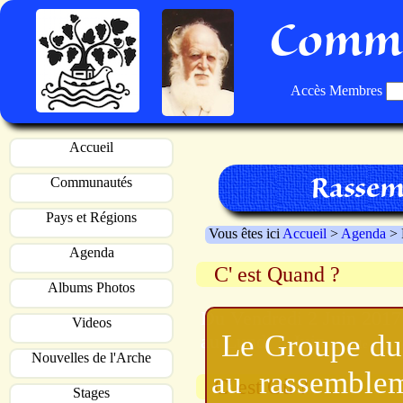
Commu
Accès Membres
Accueil
Rassemb
Communautés
Pays et Régions
Vous êtes ici
Accueil
>
Agenda
> 
Agenda
C' est Quand ?
Albums Photos
Du Vendredi 2 Juin 201
Videos
Le Groupe du 
au Lundi 5 Juin
après le peiti 
Nouvelles de l'Arche
au rassemblem
C' est Où ?
Stages