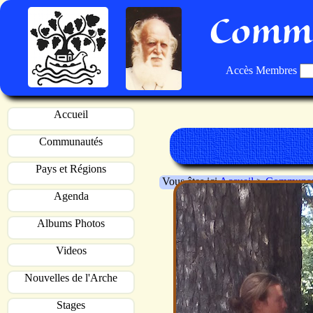
Commu
Accès Membres
Accueil
Communautés
Pays et Régions
Vous êtes ici
Accueil
>
Communau
Agenda
Albums Photos
Videos
Nouvelles de l'Arche
Stages