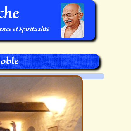
che
nce et Spiritualité
Noble