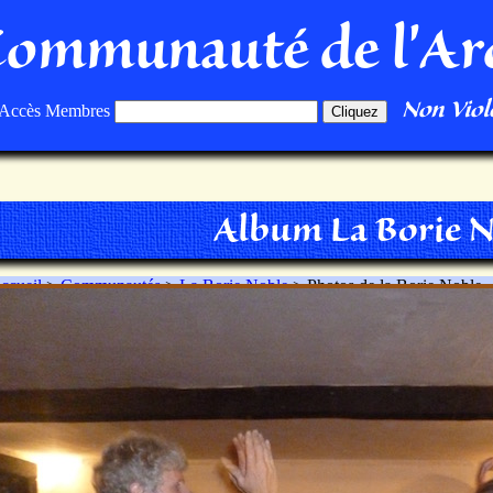
Communauté de l'Ar
Non Viole
Accès Membres
Album La Borie 
ccueil
>
Communautés
>
La Borie Noble
> Photos de la Borie Noble