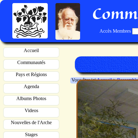
Commu
Accès Membres
Accueil
Communautés
Pays et Régions
Vous êtes ici
Accueil
>
Rassemble
Agenda
Albums Photos
Videos
Nouvelles de l'Arche
Stages