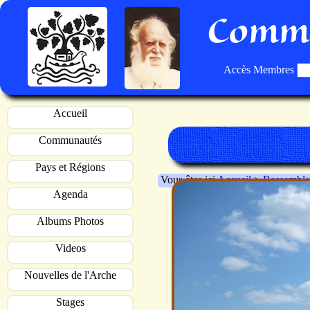
Commu
Accès Membres
Accueil
Communautés
Pays et Régions
Vous êtes ici
Accueil
>
Rassemble
Agenda
Albums Photos
Videos
Nouvelles de l'Arche
Stages