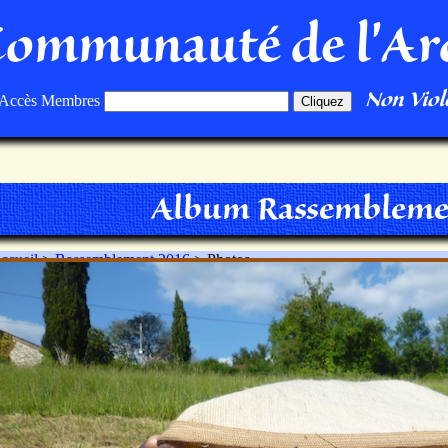
Communauté de l'Ar
Non Viole
Accès Membres
Album Rassembleme
ccueil
>
Rassemblement 2016
> Photos