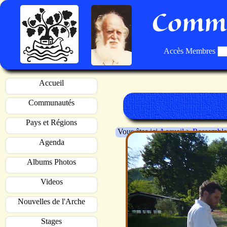
Commu
Accès Membres
Accueil
Communautés
Pays et Régions
Vous êtes ici
Accueil
>
Rassemble
Agenda
Albums Photos
Videos
Nouvelles de l'Arche
Stages