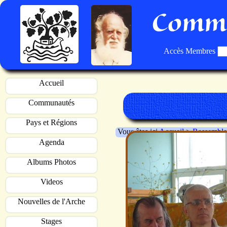
Commu
Accès Membres
Accueil
Communautés
Pays et Régions
Vous êtes ici
Accueil
>
Rassemble
Agenda
Albums Photos
Videos
Nouvelles de l'Arche
Stages