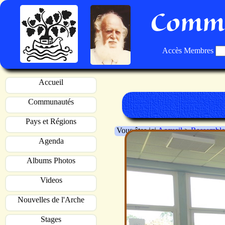
Commu
Accès Membres
Accueil
Communautés
Pays et Régions
Vous êtes ici
Accueil
>
Rassemble
Agenda
Albums Photos
Videos
Nouvelles de l'Arche
Stages