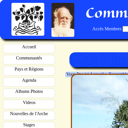
Commu
Accès Membres
Accueil
Communautés
Pays et Régions
Vous êtes ici
Accueil
>
Rassemble
Agenda
Albums Photos
Videos
Nouvelles de l'Arche
Stages