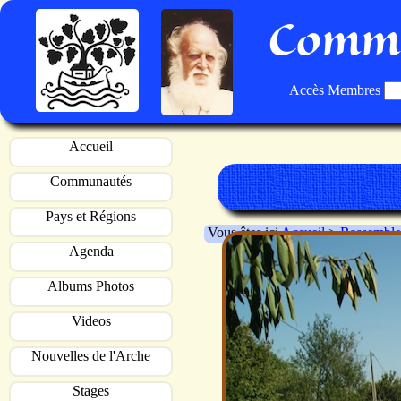
Commu
Accès Membres
Accueil
Communautés
Pays et Régions
Vous êtes ici
Accueil
>
Rassemble
Agenda
Albums Photos
Videos
Nouvelles de l'Arche
Stages