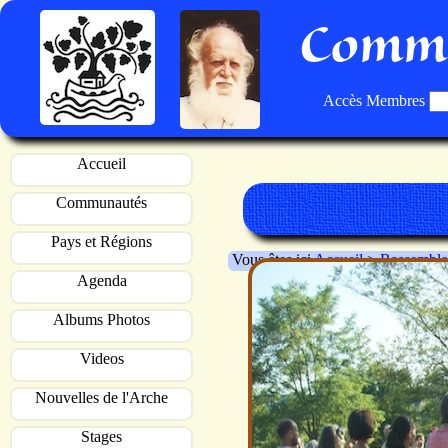
Commu
Accès Membres
Accueil
Communautés
Pays et Régions
Vous êtes ici
Accueil
>
Rassemble
Agenda
Albums Photos
Videos
Nouvelles de l'Arche
Stages