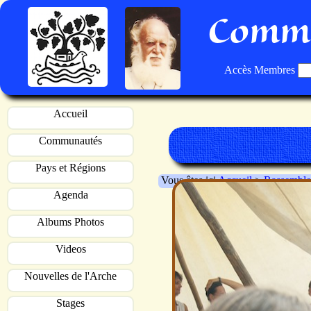
Commu
Accès Membres
Accueil
Communautés
Pays et Régions
Vous êtes ici
Accueil
>
Rassemble
Agenda
Albums Photos
Videos
Nouvelles de l'Arche
Stages