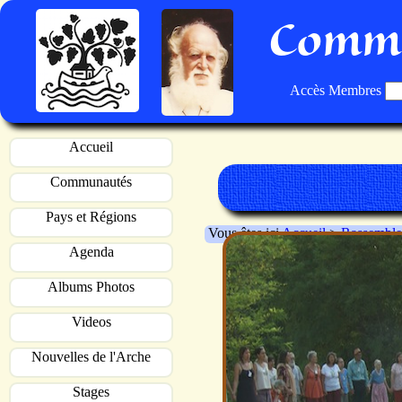
Commu
Accès Membres
Accueil
Communautés
Pays et Régions
Vous êtes ici
Accueil
>
Rassemble
Agenda
Albums Photos
Videos
Nouvelles de l'Arche
Stages