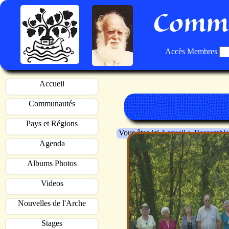
Commu
Accès Membres
Accueil
Communautés
Pays et Régions
Vous êtes ici
Accueil
>
Rassemble
Agenda
Albums Photos
Videos
Nouvelles de l'Arche
Stages