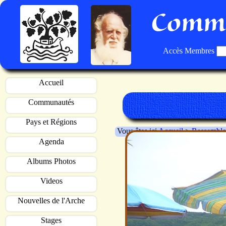
Commu
Accès Membres
Accueil
Communautés
Pays et Régions
Vous êtes ici
Accueil
>
Rassemble
Agenda
Albums Photos
Videos
Nouvelles de l'Arche
Stages