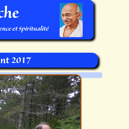
che
nce et Spiritualité
nt 2017