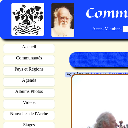
Commu
Accès Membres
Accueil
Communautés
Pays et Régions
Vous êtes ici
Accueil
>
Rassemble
Agenda
Albums Photos
Videos
Nouvelles de l'Arche
Stages